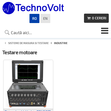
0
CERERI
RO
EN

SISTEME DE MASURA SI TESTARE
INDUSTRIE
Testare motoare