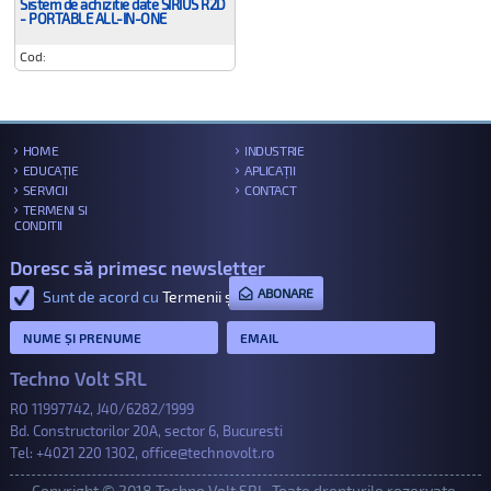
Sistem de achizitie date SIRIUS R2D
- PORTABLE ALL-IN-ONE
Cod:
HOME
INDUSTRIE
EDUCAȚIE
APLICAȚII
SERVICII
CONTACT
TERMENI SI
CONDITII
Doresc să primesc newsletter
ABONARE
Sunt de acord cu
Termenii și condițiile
.
Techno Volt SRL
RO 11997742, J40/6282/1999
Bd. Constructorilor 20A, sector 6, Bucuresti
Tel:
+4021 220 1302
,
office@technovolt.ro
Copyright © 2018 Techno Volt SRL. Toate drepturile rezervate.