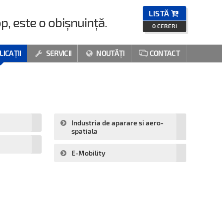
LISTĂ

p, este o obișnuință.
0
CERERI
LICAȚII
SERVICII
NOUTĂȚI
CONTACT



Industria de aparare si aero-
spatiala
E-Mobility