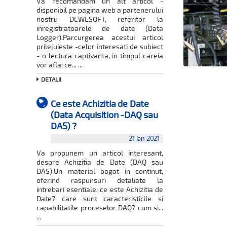
Va recomandam un alt articol -
disponibil pe pagina web a partenerului
nostru DEWESOFT, referitor la
inregistratoarele de date (Data
Logger).Parcurgerea acestui articol
prilejuieste -celor interesati de subiect
- o lectura captivanta, in timpul careia
vor afla: ce... ...
DETALII
Ce este Achizitia de Date
(Data Acquisition -DAQ sau
DAS) ?
21 Ian 2021
Va propunem un articol interesant,
despre Achizitia de Date (DAQ sau
DAS).Un material bogat in continut,
oferind raspunsuri detaliate la
intrebari esentiale: ce este Achizitia de
Date? care sunt caracteristicile si
capabilitatile proceselor DAQ? cum si...
...