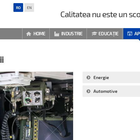
RO
EN
Calitatea nu este un sco
HOME
INDUSTRIE
EDUCAȚIE
AP




ii
Energie
Automotive