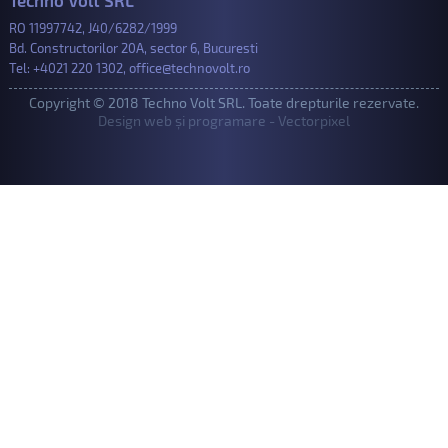
Techno Volt SRL
RO 11997742, J40/6282/1999
Bd. Constructorilor 20A, sector 6, Bucuresti
Tel:
+4021 220 1302
,
office@technovolt.ro
Copyright © 2018 Techno Volt SRL. Toate drepturile rezervate.
Design web și programare - Vectorpixel