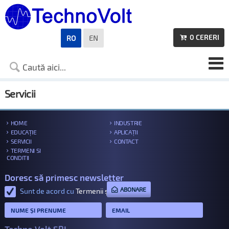
0
CERERI
RO
EN

Servicii
HOME
INDUSTRIE
EDUCAȚIE
APLICAȚII
SERVICII
CONTACT
TERMENI SI
CONDITII
Doresc să primesc newsletter
ABONARE
Sunt de acord cu
Termenii și condițiile
.