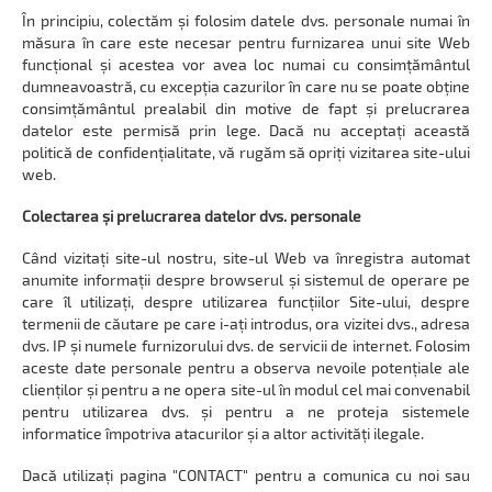
În principiu, colectăm și folosim datele dvs. personale numai în
măsura în care este necesar pentru furnizarea unui site Web
funcțional și acestea vor avea loc numai cu consimțământul
dumneavoastră, cu excepția cazurilor în care nu se poate obține
consimțământul prealabil din motive de fapt și prelucrarea
datelor este permisă prin lege. Dacă nu acceptați această
politică de confidențialitate, vă rugăm să opriți vizitarea site-ului
web.
Colectarea și prelucrarea datelor dvs. personale
Când vizitați site-ul nostru, site-ul Web va înregistra automat
anumite informații despre browserul și sistemul de operare pe
care îl utilizați, despre utilizarea funcțiilor Site-ului, despre
termenii de căutare pe care i-ați introdus, ora vizitei dvs., adresa
dvs. IP și numele furnizorului dvs. de servicii de internet. Folosim
aceste date personale pentru a observa nevoile potențiale ale
clienților și pentru a ne opera site-ul în modul cel mai convenabil
pentru utilizarea dvs. și pentru a ne proteja sistemele
informatice împotriva atacurilor și a altor activități ilegale.
Dacă utilizați pagina "CONTACT" pentru a comunica cu noi sau