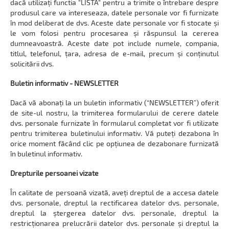
dacă utilizați functia "LISTA" pentru a trimite o întrebare despre
produsul care va intereseaza, datele personale vor fi furnizate
în mod deliberat de dvs. Aceste date personale vor fi stocate și
le vom folosi pentru procesarea și răspunsul la cererea
dumneavoastră. Aceste date pot include numele, compania,
titlul, telefonul, țara, adresa de e-mail, precum și conținutul
solicitării dvs.
Buletin informativ - NEWSLETTER
Dacă vă abonați la un buletin informativ (“NEWSLETTER”) oferit
de site-ul nostru, la trimiterea formularului de cerere datele
dvs. personale furnizate în formularul completat vor fi utilizate
pentru trimiterea buletinului informativ. Vă puteți dezabona în
orice moment făcând clic pe opțiunea de dezabonare furnizată
în buletinul informativ.
Drepturile persoanei vizate
În calitate de persoană vizată, aveți dreptul de a accesa datele
dvs. personale, dreptul la rectificarea datelor dvs. personale,
dreptul la ștergerea datelor dvs. personale, dreptul la
restricționarea prelucrării datelor dvs. personale și dreptul la