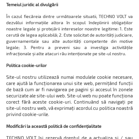
Temeiul juridic al divulgării
În cazul fiecăreia dintre următoarele situatii, TECHNO VOLT va
dezvălui informațiile altora în scopul îndeplinirii obligațiilor
noastre legale și protejării intereselor noastre legitime: 1. Este
cerută de legea aplicabilă; 2. Este solicitat de autorități judiciare,
guvernamentale sau alte autorități competente din motive
legale; 3. Pentru a preveni sau a investiga activitățile
infracționale și alte atacuri rău intenționate pe site-ul nostru.
Politica cookie-urilor
Site-ul nostru utilizează numai modulele cookie necesare,
care ajută la funcționarea unui site web, permițând funcții
de bază cum ar fi navigarea pe pagini și accesul în zonele
securizate ale site-ului web. Site-ul web nu poate funcționa
corect fără aceste cookie-uri. Continuând să navigați pe
site-ul nostru web, vă exprimați acordul cu politica noastră
privind cookie-urile.
Modificări la această politică de confidențialitate
TECHNO VOLT își rezervă dreptul de a actualiza și / sau