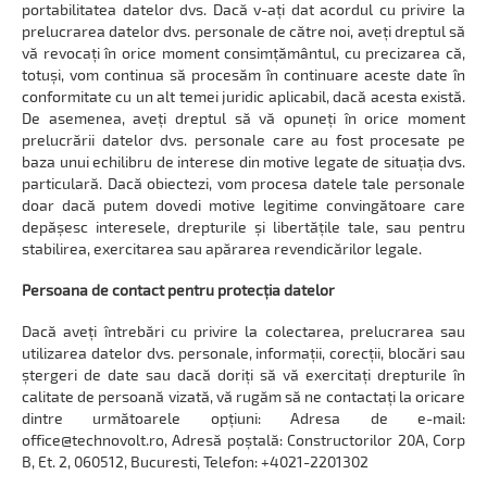
portabilitatea datelor dvs. Dacă v-ați dat acordul cu privire la
prelucrarea datelor dvs. personale de către noi, aveți dreptul să
vă revocați în orice moment consimțământul, cu precizarea că,
totuși, vom continua să procesăm în continuare aceste date în
conformitate cu un alt temei juridic aplicabil, dacă acesta există.
De asemenea, aveți dreptul să vă opuneți în orice moment
prelucrării datelor dvs. personale care au fost procesate pe
baza unui echilibru de interese din motive legate de situația dvs.
particulară. Dacă obiectezi, vom procesa datele tale personale
doar dacă putem dovedi motive legitime convingătoare care
depășesc interesele, drepturile și libertățile tale, sau pentru
stabilirea, exercitarea sau apărarea revendicărilor legale.
Persoana de contact pentru protecția datelor
Dacă aveți întrebări cu privire la colectarea, prelucrarea sau
utilizarea datelor dvs. personale, informații, corecții, blocări sau
ștergeri de date sau dacă doriți să vă exercitați drepturile în
calitate de persoană vizată, vă rugăm să ne contactați la oricare
dintre următoarele opțiuni: Adresa de e-mail:
office@technovolt.ro, Adresă poștală: Constructorilor 20A, Corp
B, Et. 2, 060512, Bucuresti, Telefon: +4021-2201302