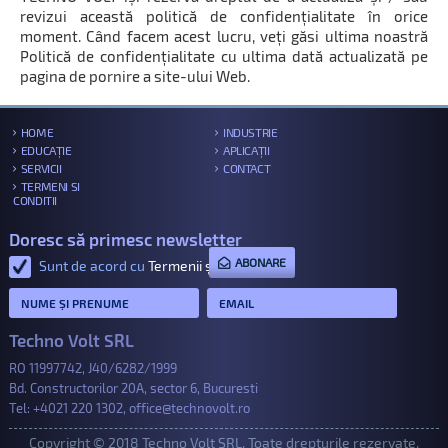
revizui această politică de confidențialitate în orice
moment. Când facem acest lucru, veți găsi ultima noastră
Politică de confidențialitate cu ultima dată actualizată pe
pagina de pornire a site-ului Web.
HOME
INDUSTRIE
EDUCAȚIE
APLICAȚII
SERVICII
CONTACT
TERMENI SI
CONDITII
Doresc să primesc newsletter
ABONARE
Sunt de acord cu
Termenii și condițiile
.
Techno Volt SRL
RO 11997742, J40/6282/1999
Bd. Constructorilor 20A, sector 6, Bucuresti
Tel:
+4021 220 1302
,
office@technovolt.ro
Copyright © 2018 Techno Volt SRL. Toate drepturile rezervate.