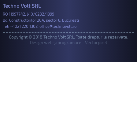
Techno Volt SRL
RO 11997742, J40/6282/1999
Bd. Constructorilor 20A, sector 6, Bucuresti
Tel:
+4021 220 1302
,
office@technovolt.ro
Copyright © 2018 Techno Volt SRL. Toate drepturile rezervate.
Design web și programare - Vectorpixel