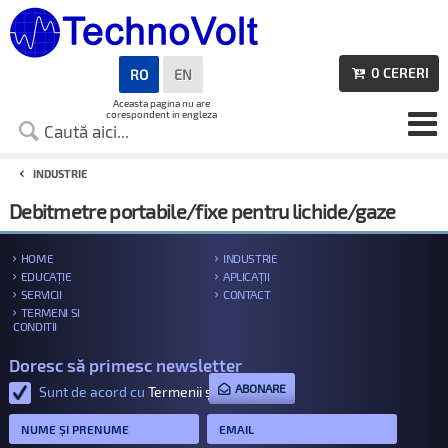
0
CERERI
RO
EN
Aceasta pagina nu are

corespondent in engleza
INDUSTRIE
Debitmetre portabile/fixe pentru lichide/gaze
HOME
INDUSTRIE
EDUCAȚIE
APLICAȚII
SERVICII
CONTACT
TERMENI SI
CONDITII
Doresc să primesc newsletter
ABONARE
Sunt de acord cu
Termenii și condițiile
.