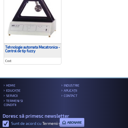
Tehnologie automata Mecatronica -
Control de tip fuzzy
Cod:
HOME
INDUSTRIE
EDUCAȚIE
APLICAȚII
SERVICII
CONTACT
TERMENI SI
CONDITII
Doresc să primesc newsletter
ABONARE
Sunt de acord cu
Termenii și condițiile
.