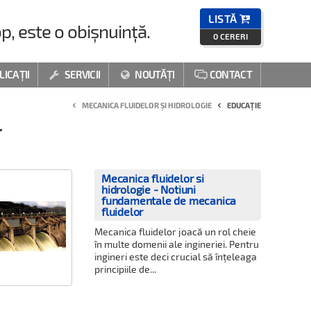
LISTĂ

p, este o obișnuință.
0
CERERI
LICAȚII
SERVICII
NOUTĂȚI
CONTACT



MECANICA FLUIDELOR ȘI HIDROLOGIE
EDUCAȚIE
r
Mecanica fluidelor si
hidrologie - Notiuni
fundamentale de mecanica
fluidelor
Mecanica fluidelor joacă un rol cheie
în multe domenii ale ingineriei. Pentru
ingineri este deci crucial să înțeleaga
principiile de...