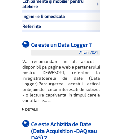
Echipamente și mobilier pentru
ateliere
Inginerie Biomedicala
Referințe
Ce este un Data Logger ?
21 Ian 2021
Va recomandam un alt articol -
disponibil pe pagina web a partenerului
nostru DEWESOFT, referitor la
inregistratoarele de date (Data
Logger).Parcurgerea acestui articol
prilejuieste -celor interesati de subiect
- o lectura captivanta, in timpul careia
vor afla: ce... ...
DETALII
Ce este Achizitia de Date
(Data Acquisition -DAQ sau
DAS) ?