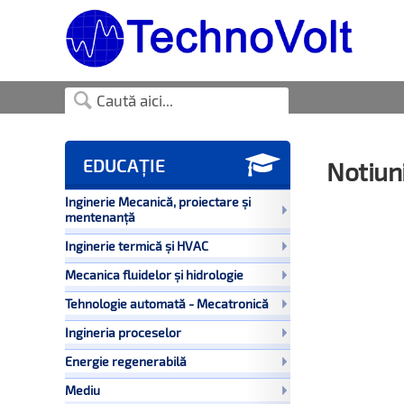

EDUCAȚIE
Notiun
Inginerie Mecanică, proiectare și
mentenanță
Inginerie termică și HVAC
Mecanica fluidelor și hidrologie
Tehnologie automată - Mecatronică
Ingineria proceselor
Energie regenerabilă
Mediu