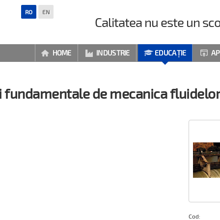
RO
EN
Calitatea nu este un sco
HOME
INDUSTRIE
EDUCAȚIE
AP




i fundamentale de mecanica fluidelo
Cod: