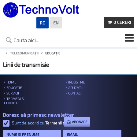
0
CERERI
RO
EN

TELECOMUNICAȚII
EDUCAȚIE
Linii de transmisie
HOME
INDUSTRIE
EDUCAȚIE
APLICAȚII
SERVICII
CONTACT
TERMENI SI
CONDITII
Doresc să primesc newsletter
ABONARE
Sunt de acord cu
Termenii și condițiile
.