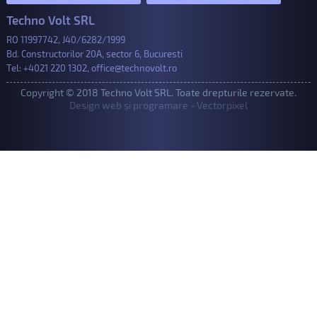
Techno Volt SRL
RO 11997742, J40/6282/1999
Bd. Constructorilor 20A, sector 6, Bucuresti
Tel:
+4021 220 1302
,
office@technovolt.ro
Copyright © 2018 Techno Volt SRL. Toate drepturile rezervate.
Design web și programare - Vectorpixel