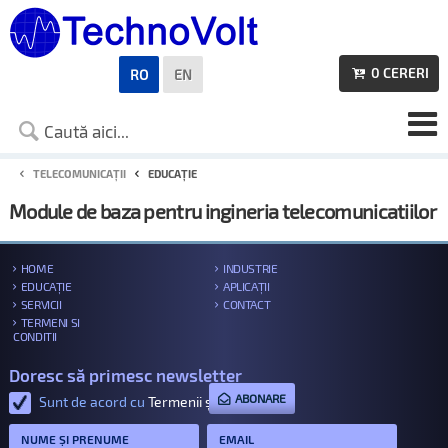
0
CERERI
RO
EN

TELECOMUNICAȚII
EDUCAȚIE
Module de baza pentru ingineria telecomunicatiilor
HOME
INDUSTRIE
EDUCAȚIE
APLICAȚII
SERVICII
CONTACT
TERMENI SI
CONDITII
Doresc să primesc newsletter
ABONARE
Sunt de acord cu
Termenii și condițiile
.