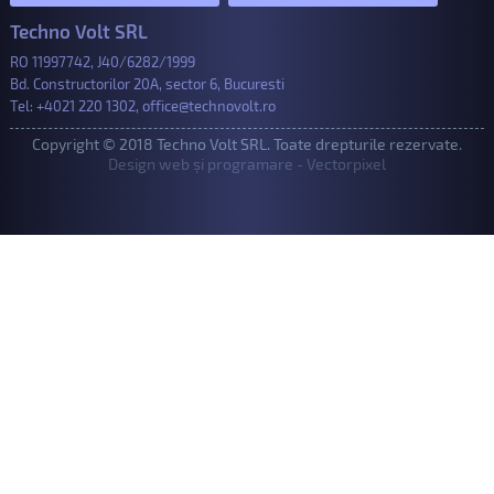
Techno Volt SRL
RO 11997742, J40/6282/1999
Bd. Constructorilor 20A, sector 6, Bucuresti
Tel:
+4021 220 1302
,
office@technovolt.ro
Copyright © 2018 Techno Volt SRL. Toate drepturile rezervate.
Design web și programare - Vectorpixel