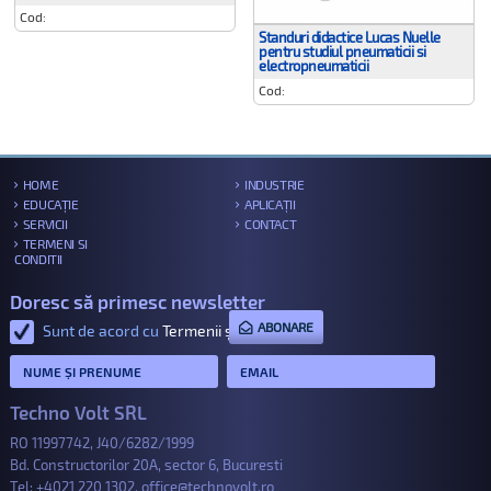
Cod:
Standuri didactice Lucas Nuelle
pentru studiul pneumaticii si
electropneumaticii
Cod:
HOME
INDUSTRIE
EDUCAȚIE
APLICAȚII
SERVICII
CONTACT
TERMENI SI
CONDITII
Doresc să primesc newsletter
ABONARE
Sunt de acord cu
Termenii și condițiile
.
Techno Volt SRL
RO 11997742, J40/6282/1999
Bd. Constructorilor 20A, sector 6, Bucuresti
Tel:
+4021 220 1302
,
office@technovolt.ro