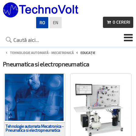
0
CERERI
RO
EN

TEHNOLOGIE AUTOMATĂ - MECATRONICĂ
EDUCAȚIE
Pneumatica si electropneumatica
Tehnologie automata Mecatronica -
Pneumatica si electropneumatica