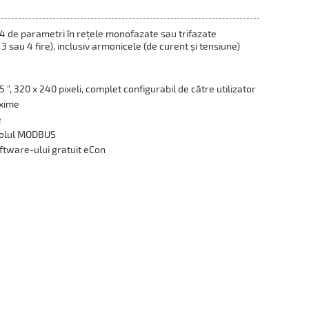
4 de parametri în rețele monofazate sau trifazate
u 3 sau 4 fire), inclusiv armonicele (de curent și tensiune)
5 ", 320 x 240 pixeli, complet configurabil de către utilizator
axime
e
ocolul MODBUS
oftware-ului gratuit eCon