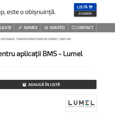
LISTĂ

p, este o obișnuință.
0
CERERI
LICAȚII
SERVICII
NOUTĂȚI
CONTACT



 DE PANOU, TRANSFORMATOARE DE CURENT, ȘUNTURI
ntru aplicații BMS - Lumel
ADAUGĂ ÎN LISTĂ
