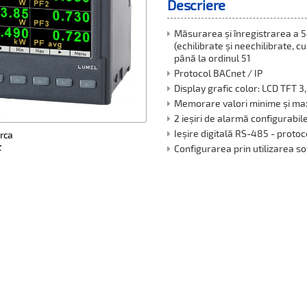
Descriere
Măsurarea și înregistrarea a 5
(echilibrate și neechilibrate, c
până la ordinul 51
Protocol BACnet / IP
Display grafic color: LCD TFT 3,
Memorare valori minime și m
2 ieșiri de alarmă configurabil
Ieșire digitală RS-485 - prot
rca
F
Configurarea prin utilizarea s