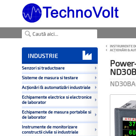
INSTRUMENTE DE
ACȚIONĂRI & AU

INDUSTRIE
Power-
Senzori si traductoare
ND30B
Sisteme de masura si testare
ND30BA
Acționări & automatizări industriale
Echipamente electrice si electronice
de laborator
Echipamente de masura portabile si
de laborator
Instrumente de monitorizare
constructii civile si industriale