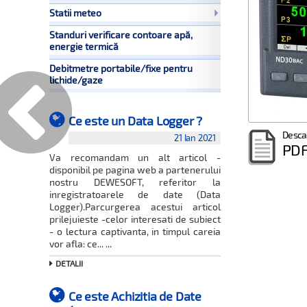
Statii meteo
Standuri verificare contoare apă,
energie termică
Debitmetre portabile/fixe pentru
lichide/gaze
Ce este un Data Logger ?
Desca
21 Ian 2021
PD
Va recomandam un alt articol -
disponibil pe pagina web a partenerului
nostru DEWESOFT, referitor la
inregistratoarele de date (Data
Logger).Parcurgerea acestui articol
prilejuieste -celor interesati de subiect
- o lectura captivanta, in timpul careia
vor afla: ce... ...
DETALII
Ce este Achizitia de Date