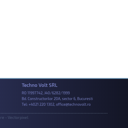
Techno Volt SRL
RO 11997742, J40/6282/1999
Bd. Constructorilor 20A, sector 6, Bucuresti
Tel:
+4021 220 1302
,
office@technovolt.ro
e - Vectorpixel