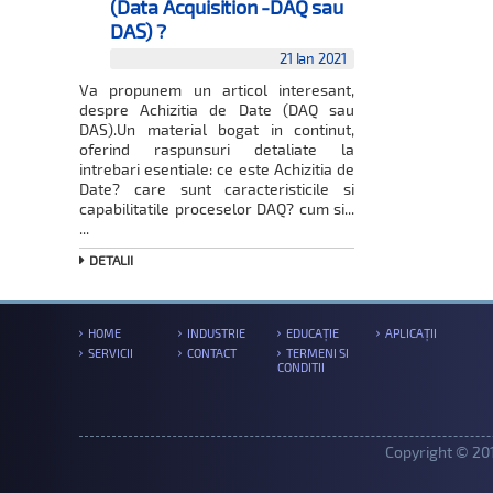
(Data Acquisition -DAQ sau
DAS) ?
21 Ian 2021
Va propunem un articol interesant,
despre Achizitia de Date (DAQ sau
DAS).Un material bogat in continut,
oferind raspunsuri detaliate la
intrebari esentiale: ce este Achizitia de
Date? care sunt caracteristicile si
capabilitatile proceselor DAQ? cum si...
...
DETALII
HOME
INDUSTRIE
EDUCAȚIE
APLICAȚII
SERVICII
CONTACT
TERMENI SI
CONDITII
Copyright © 201