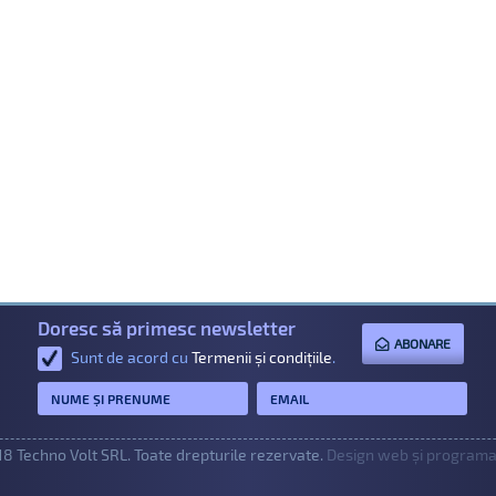
Doresc să primesc newsletter
ABONARE
Sunt de acord cu
Termenii și condițiile
.
8 Techno Volt SRL. Toate drepturile rezervate.
Design web și programar