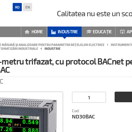
RO
EN
Calitatea nu este un sco
HOME
INDUSTRIE
EDUCAȚIE
AP




 MĂSURĂ ȘI ANALIZOARE PENTRU PARAMETRII REȚELELOR ELECTRICE
INSTRUMENTE
TOMATIZĂRI INDUSTRIALE
INDUSTRIE
metru trifazat, cu protocol BACnet pe
AC
C
Cod:
ND30BAC